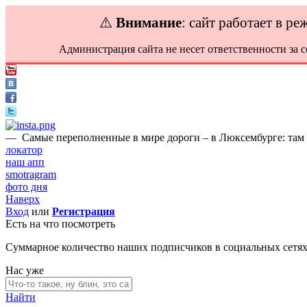
⚠️
Внимание
: сайт работает в р
Администрация сайта не несет ответственности за 
—
Самые переполненные в мире дороги – в Люксембурге: там 
локатор
наш апп
smotragram
фото дня
Наверх
Вход
или
Регистрация
Есть на что посмотреть
Суммарное количество наших подписчиков в социальных сетя
Нас уже
Найти