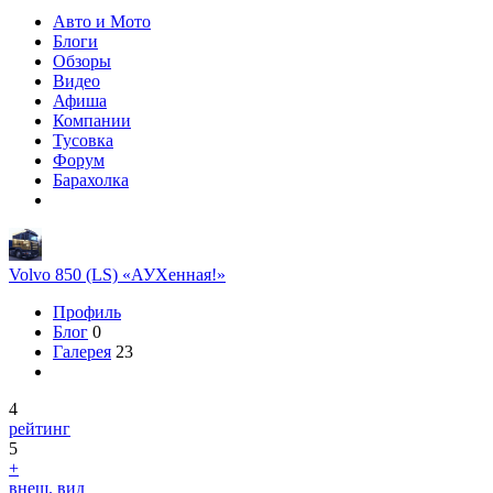
Авто и Мото
Блоги
Обзоры
Видео
Афиша
Компании
Тусовка
Форум
Барахолка
Volvo 850 (LS) «АУХенная!»
Профиль
Блог
0
Галерея
23
4
рейтинг
5
+
внеш. вид