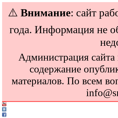
⚠️
Внимание
: сайт раб
года. Информация не о
нед
Администрация сайта н
содержание опубли
материалов. По всем во
info@s