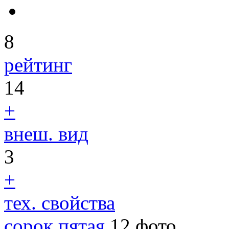
8
рейтинг
14
+
внеш. вид
3
+
тех. свойства
сорок пятая
12 фото