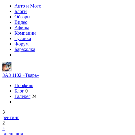
Авто и Мото
Блоги
Обзоры
Видео
Афиша
Компании
Тусовка
Форум
Барахолка
ЗАЗ 1102 «Тварь»
Профиль
Блог
0
Галерея
24
3
рейтинг
2
+
внеш. вид