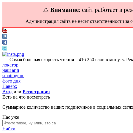
⚠️
Внимание
: сайт работает в р
Администрация сайта не несет ответственности за 
—
Самая большая скорость чтения – 416 250 слов в минуту. Ре
локатор
наш апп
smotragram
фото дня
Наверх
Вход
или
Регистрация
Есть на что посмотреть
Суммарное количество наших подписчиков в социальных сетя
Нас уже
Найти