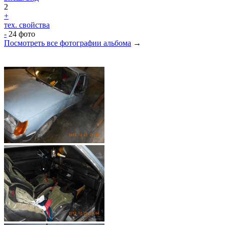
2
+
тех. свойства
-
24 фото
Посмотреть все фотографии альбома
→