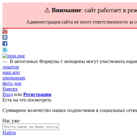
⚠️
Внимание
: сайт работает в р
Администрация сайта не несет ответственности за 
—
В автогонках Формулы-1 женщины могут участвовать нарав
локатор
наш апп
smotragram
фото дня
Наверх
Вход
или
Регистрация
Есть на что посмотреть
Суммарное количество наших подписчиков в социальных сетя
Нас уже
Найти