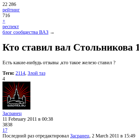
22 286
рейтинг
716
+
респект
блог сообщества ВАЗ
→
Кто ставил вал Стольникова 13
Есть какие-нибудь отзывы ,кто такое железо ставил ?
Теги:
2114
,
Злой таз
4
Засранец
11 February 2011
в 00:38
3838
17
Последний раз отредактировал
Засранец
, 2 March 2011
в 15:49