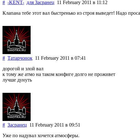
#
-KENT-
для
Засранец
11 February 2011
в 11:12
Клапана тебе этот вал быстренько из строя выведет! Надо проса
#
Татарчонок
11 February 2011
в 07:41
дорогой и злой вал
к тому же атмо на таком конфиге долго не проживет
лучше дунуть
#
Засранец
11 February 2011
в 09:51
Уже по надувал хочется атмосферы.