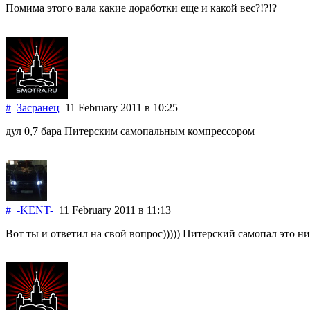
Помима этого вала какие доработки еще и какой вес?!?!?
#
Засранец
11 February 2011
в 10:25
дул 0,7 бара Питерским самопальным компрессором
#
-KENT-
11 February 2011
в 11:13
Вот ты и ответил на свой вопрос))))) Питерский самопал это ни