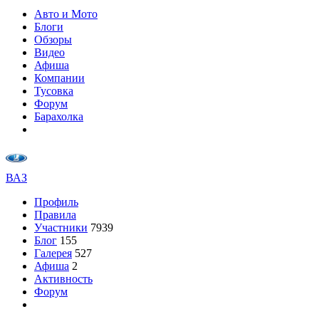
Авто и Мото
Блоги
Обзоры
Видео
Афиша
Компании
Тусовка
Форум
Барахолка
ВАЗ
Профиль
Правила
Участники
7939
Блог
155
Галерея
527
Афиша
2
Активность
Форум