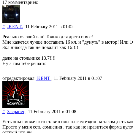
17 комментариев:
#
-KENT-
11 February 2011
в 01:02
Реально оч злой вал! Только для дрега и все!
Мне кажется лучше поставить 16 кл. и "дунуть" в мотор! Или 1
8кл никогда так не повалит как 16!!!!
даже на стольнике 13.7!!!!
Ну а там тебе решать!
отредактировал
-KENT-
, 11 February 2011
в 01:07
#
Засранец
11 February 2011
в 01:08
Есть опыт может кто ставил или ты сам ездил на таком ,есть к
Просто у меня есть сомнения , так как не нравиться форма куло
острый что-ли .