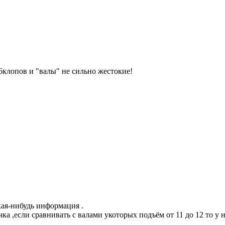
6клопов и "валы" не сильно жестокие!
акая-нибудь информация .
чка ,если сравнивать с валами укоторых подъём от 11 до 12 то у 