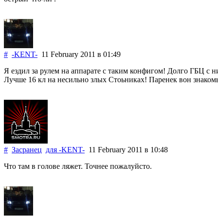
#
-KENT-
11 February 2011
в 01:49
Я ездил за рулем на аппарате с таким конфигом! Долго ГБЦ с 
Лучше 16 кл на несильно злых Стоьниках! Паренек вон знакомый 
#
Засранец
для
-KENT-
11 February 2011
в 10:48
Что там в голове ляжет. Точнее пожалуйсто.