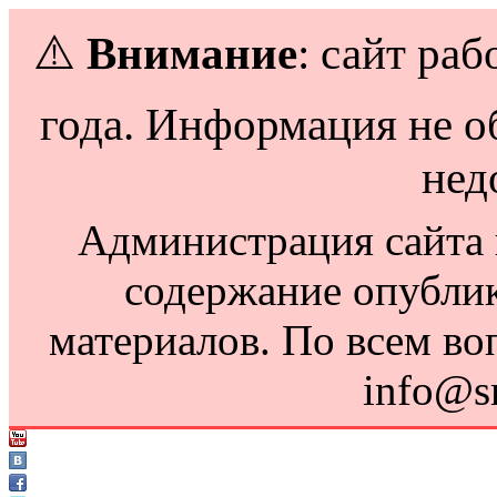
⚠️
Внимание
: сайт раб
года. Информация не о
нед
Администрация сайта н
содержание опубли
материалов. По всем во
info@s