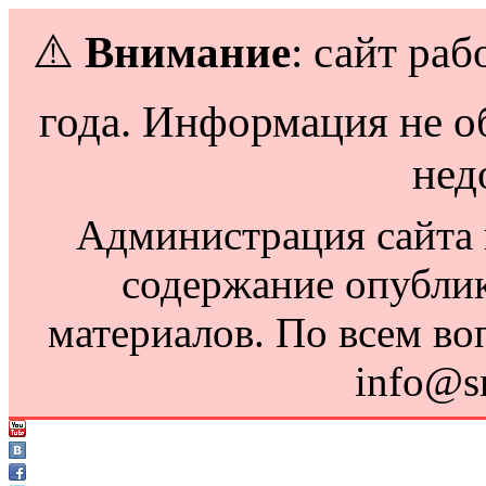
⚠️
Внимание
: сайт раб
года. Информация не о
нед
Администрация сайта н
содержание опубли
материалов. По всем во
info@s