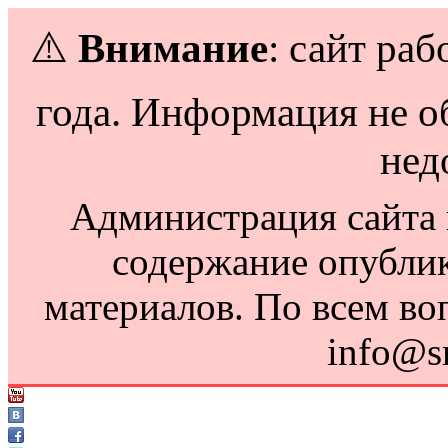
⚠️
Внимание
: сайт раб
года. Информация не о
нед
Администрация сайта н
содержание опубли
материалов. По всем во
info@s