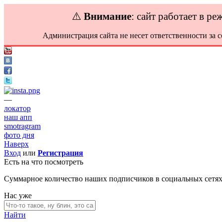
⚠️
Внимание
: сайт работает в р
Администрация сайта не несет ответственности за 
—
локатор
наш апп
smotragram
фото дня
Наверх
Вход
или
Регистрация
Есть на что посмотреть
Суммарное количество наших подписчиков в социальных сетя
Нас уже
Найти