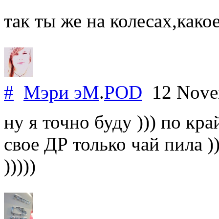
так ты же на колесах,како
#
Мэри эМ
.
POD
12 Nove
ну я точно буду ))) по кра
свое ДР только чай пила )
)))))