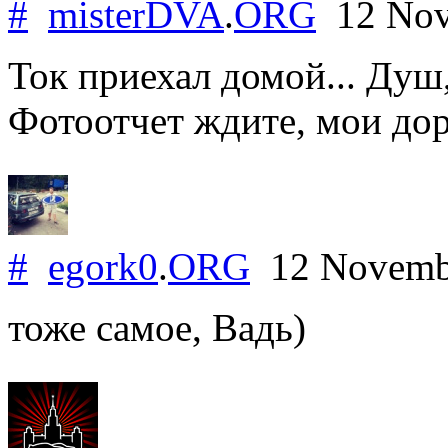
#
misterDVA
.
ORG
12 Nov
Ток приехал домой... Душ,
Фотоотчет ждите, мои дор
#
egork0
.
ORG
12 Novemb
тоже самое, Вадь)