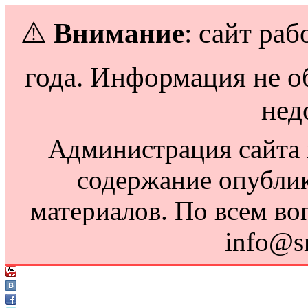
⚠️
Внимание
: сайт раб
года. Информация не о
нед
Администрация сайта н
содержание опубли
материалов. По всем во
info@s