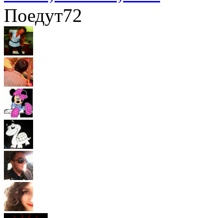
Поедут
72