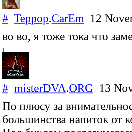
#
Teppop
.
CarEm
12 Nove
во во, я тоже тока что заме
1
#
misterDVA
.
ORG
13 Nov
По плюсу за внимательност
большинства напиток от ко