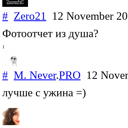
#
Zero21
12 November 2
Фотоотчет из душа?
1
#
M. Never
.
PRO
12 Nove
лучше с ужина =)