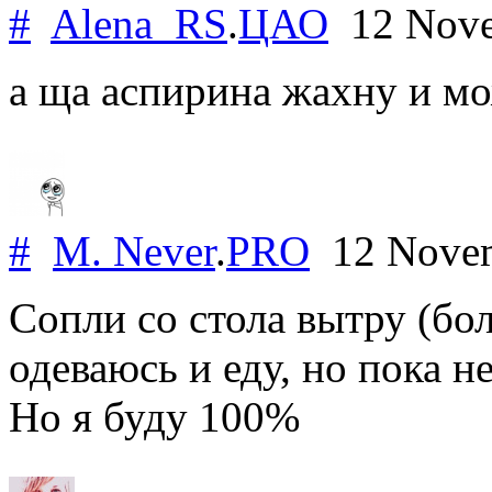
#
Alena_RS
.
ЦАО
12 Nove
а ща аспирина жахну и м
#
M. Never
.
PRO
12 Nove
Сопли со стола вытру (бо
одеваюсь и еду, но пока не
Но я буду 100%