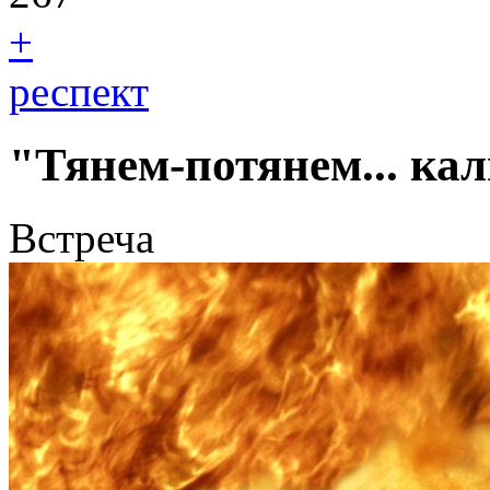
+
респект
"Тянем-потянем... к
Встреча