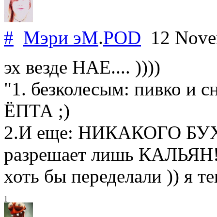
#
Мэри эМ
.
POD
12 Nove
эх везде НАЕ.... ))))
"1. безколесым: пивко и 
ЁПТА ;)
2.И еще: НИКАКОГО БУ
разрешает лишь КАЛЬЯН!
хоть бы переделали )) я т
1