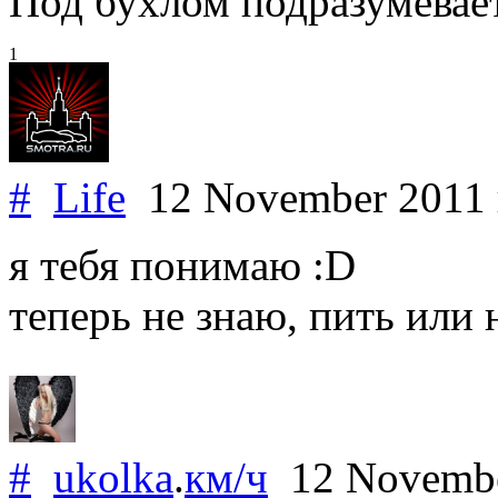
Под бухлом подразумевает
1
#
Life
12 November 2011
я тебя понимаю :D
теперь не знаю, пить или 
#
ukolka
.
км/ч
12 Novemb