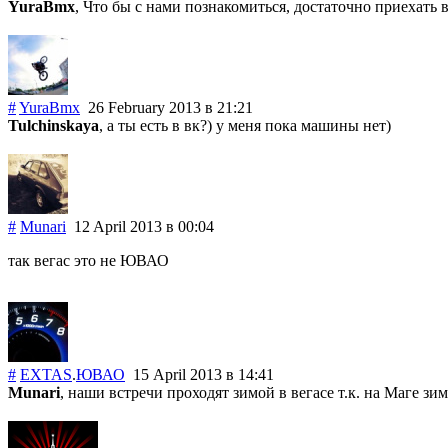
YuraBmx
, Что бы с нами познакомиться, достаточно приехать 
#
YuraBmx
26 February 2013
в 21:21
Tulchinskaya
, а ты есть в вк?) у меня пока машины нет)
#
Munari
12 April 2013
в 00:04
так вегас это не ЮВАО
#
EXTAS
.
ЮВАО
15 April 2013
в 14:41
Munari
, наши встречи проходят зимой в вегасе т.к. на Маге зи