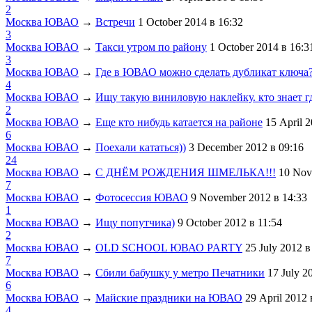
2
Москва ЮВАО
→
Встречи
1 October 2014
в 16:32
3
Москва ЮВАО
→
Такси утром по району
1 October 2014
в 16:3
3
Москва ЮВАО
→
Где в ЮВАО можно сделать дубликат ключа
4
Москва ЮВАО
→
Ищу такую виниловую наклейку. кто знает г
2
Москва ЮВАО
→
Еще кто нибудь катается на районе
15 April 
6
Москва ЮВАО
→
Поехали кататься))
3 December 2012
в 09:16
24
Москва ЮВАО
→
С ДНЁМ РОЖДЕНИЯ ШМЕЛЬКА!!!
10 Nov
7
Москва ЮВАО
→
Фотосессия ЮВАО
9 November 2012
в 14:33
1
Москва ЮВАО
→
Ищу попутчика)
9 October 2012
в 11:54
2
Москва ЮВАО
→
OLD SCHOOL ЮВАО PARTY
25 July 2012
в
7
Москва ЮВАО
→
Сбили бабушку у метро Печатники
17 July 
6
Москва ЮВАО
→
Майские праздники на ЮВАО
29 April 2012
4