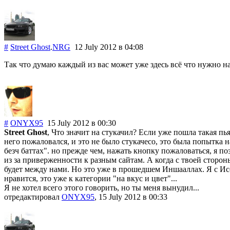
#
Street Ghost
.
NRG
12 July 2012
в 04:08
Так что думаю каждый из вас может уже здесь всё что нужно н
#
ONYX95
15 July 2012
в 00:30
Street Ghost
, Что значит на стукачил? Если уже пошла такая пь
него пожаловался, и это не было стукачесо, это была попытка н
безч баттах". но прежде чем, нажать кнопку пожаловаться, я 
из за приверженности к разным сайтам. А когда с твоей сторон
будет между нами. Но это уже в прошедшем Иншааллах. Я с Исой
нравится, это уже к категории "на вкус и цвет"...
Я не хотел всего этого говорить, но ты меня вынудил...
отредактировал
ONYX95
, 15 July 2012
в 00:33