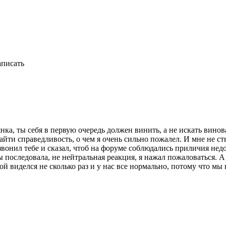
аписать
янка, ты себя в первую очередь должен винить, а не искать винов
айти справедливость, о чем я очень сильно пожалел. И мне не сты
позвонил тебе и сказал, чтоб на форуме соблюдались приличия н
ы последовала, не нейтральная реакция, я нажал пожаловаться. А
 виделся не сколько раз и у нас все нормально, потому что мы в