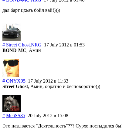
дал барт цхьаъ бойл вай!))))
#
Street Ghost
.
NRG
17 July 2012
в 01:53
BOND-MC
, Амин
#
ONYX95
17 July 2012
в 11:33
Street Ghost
, Амин, обратно и бесповоротно)))
#
MetiSS85
20 July 2012
в 15:08
Это называется "Деятельность"??? Сурхо,постыдился бы!