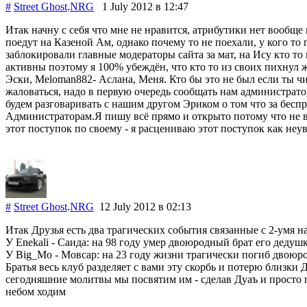
#
Street Ghost
.
NRG
1 July 2012
в 12:47
Итак начну с себя что мне не нравится, атрибутики нет вообще 
поедут на Казеной Ам, однако почему то не поехали, у кого то 
заблокировали главные модераторы сайта за мат, на Ису кто то
активны поэтому я 100% убеждён, что кто то из своих пихнул 
Эски, Meloman882- Аслана, Меня. Кто бы это не был если ты чи
жаловаться, надо в первую очередь сообщать нам администрат
будем разговаривать с нашим другом Эриком о том что за бесп
Администраторам.Я пишу всё прямо и открыто потому что не ви
этот поступок по своему - я расцениваю этот поступок как не
#
Street Ghost
.
NRG
12 July 2012
в 02:13
Итак Друзья есть два трагических события связанные с 2-умя
У Enekali - Саида: на 98 году умер двоюродный брат его дедуш
У Big_Mo - Мовсар: на 23 году жизни трагически погиб двоюр
Братья весь клуб разделяет с вами эту скорбь и потерю близки
сегодняшние молитвы мы посвятим им - сделав Дуаъ и просто п
небом ходим