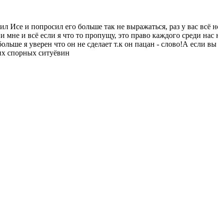
ил Исе и попросил его больше так не выражаться, раз у вас всё
и мне и всё если я что то пропущу, это право каждого среди на
ше я уверен что он не сделает т.к он пацан - слово!А если вы у
ких спорных ситуёвин