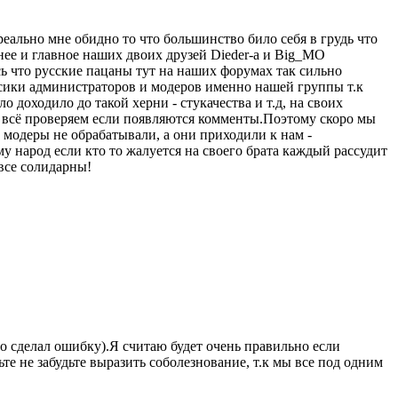
 реально мне обидно то что большинство било себя в грудь что
еднее и главное наших двоих друзей Dieder-а и Big_MO
юсь что русские пацаны тут на наших форумах так сильно
ксики администраторов и модеров именно нашей группы т.к
 доходило до такой херни - стукачества и т.д, на своих
у всё проверяем если появляются комменты.Поэтому скоро мы
 модеры не обрабатывали, а они приходили к нам -
у народ если кто то жалуется на своего брата каждый рассудит
 все солидарны!
 то сделал ошибку).Я считаю будет очень правильно если
е не забудьте выразить соболезнование, т.к мы все под одним