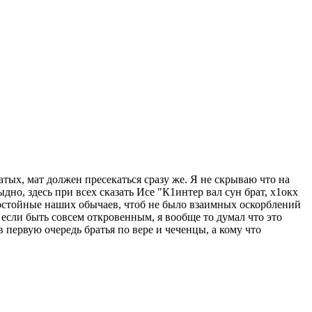
атых, мат должен пресекаться сразу же. Я не скрываю что на
дно, здесь при всех сказать Исе "К1интер вал сун брат, х1окх
едостойные наших обычаев, чтоб не было взаимных оскорблений
 если быть совсем откровенным, я вообще то думал что это
 первую очередь братья по вере и чеченцы, а кому что