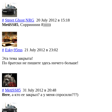
#
Street Ghost
.
NRG
20 July 2012
в 15:18
MetiSS85
, Сорриииии 8))))))
#
Esky
.
95rus
21 July 2012
в 23:02
Эта тема закрыта!
По братски не пишите здесь ничего больше!
#
MetiSS85
31 July 2012
в 20:48
ffere
, а кто ее закрыл? а у меня спросили???)