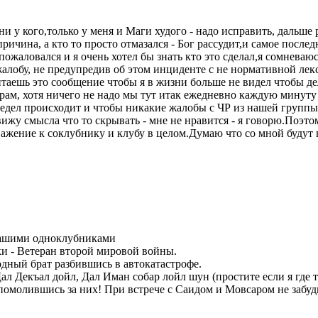
ни у кого,только у меня и Маги худого - надо исправить, дальше
причина, а кто то просто отмазался - Бог рассудит,и самое посл
 пожаловался и я очень хотел бы знать кто это сделал,я сомнева
жалобу, не предупредив об этом инциденте с не нормативной ле
таешь это сообщение чтобы я в жизни больше не видел чтобы дело
орам, хотя ничего не надо мы тут итак ежедневно каждую минут
редел происходит и чтобы никакие жалобы с ЧР из нашей группы
жу смысла что то скрывать - мне не нравится - я говорю.Поэтом
уважение к соклубнику и клубу в целом.Думаю что со мной будут
 нашими одноклубниками
ки - Ветеран второй мировой войны.
одный брат разбившись в автокатастрофе.
 Дал Декъал дойл, Дал Иман собар лойл шун (простите если я где
омолившись за них! При встрече с Саидом и Мовсаром не забудьт