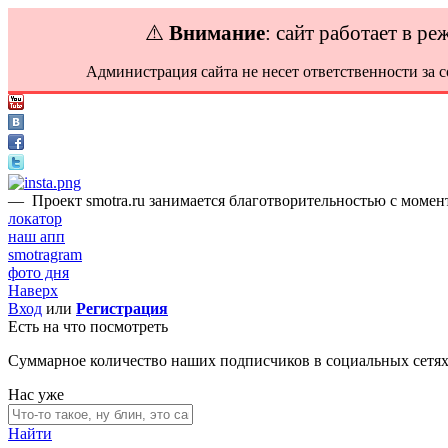
⚠️
Внимание
: сайт работает в р
Администрация сайта не несет ответственности за 
—
Проект smotra.ru занимается благотворительностью с момент
локатор
наш апп
smotragram
фото дня
Наверх
Вход
или
Регистрация
Есть на что посмотреть
Суммарное количество наших подписчиков в социальных сетя
Нас уже
Найти