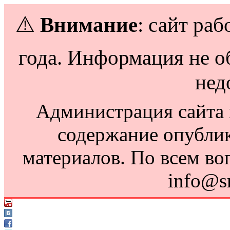
⚠️
Внимание
: сайт раб
года. Информация не о
нед
Администрация сайта н
содержание опубли
материалов. По всем во
info@s