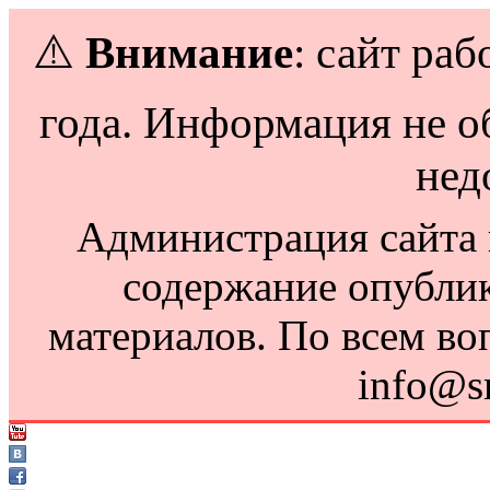
⚠️
Внимание
: сайт раб
года. Информация не о
нед
Администрация сайта н
содержание опубли
материалов. По всем во
info@s