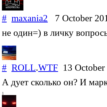
#
maxania2
7 October 20
не один=) в личку вопрос
#
ROLL
.
WTF
13 October
А дует сколько он? И мар
1