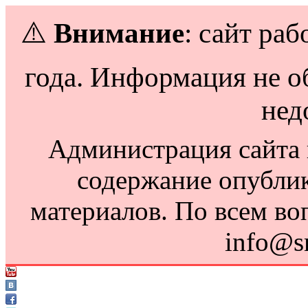
⚠️
Внимание
: сайт раб
года. Информация не о
нед
Администрация сайта н
содержание опубли
материалов. По всем во
info@s