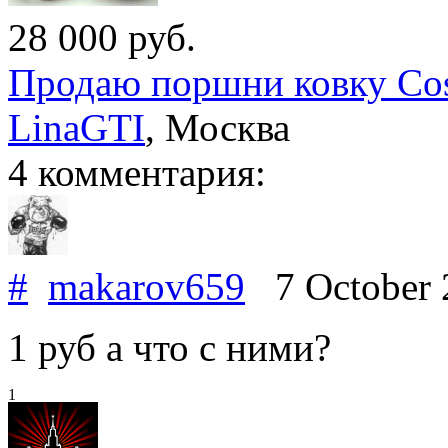
28 000
руб.
Продаю поршни ковку Co
LinaGTI
,
Москва
4 комментария:
#
makarov659
7 October
1 руб а что с ними?
1