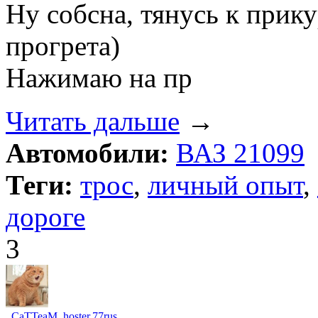
Ну собсна, тянусь к прик
прогрета)
Нажимаю на пр
Читать дальше
→
Автомобили:
ВАЗ 21099
Теги:
трос
,
личный опыт
,
дороге
3
_CaTTeaM_hoster
.
77rus