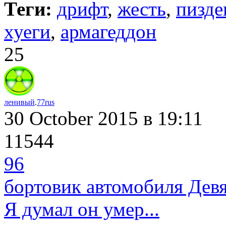
Теги:
дрифт
,
жесть
,
пизде
хуеги
,
армагеддон
25
ленивый
.
77rus
30 October 2015
в 19:11
11544
96
бортовик автомобиля Дев
Я думал он умер...