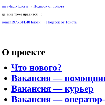
к окружа
mayvladik
Блоги
→
Подарок от Тойота
Дима Най
да, мне тоже нравится... :)
Пациент с
roman1975
.
SFL48
Блоги
→
Подарок от Тойота
mayvladik
Возьму на 
Носатый 
О проекте
Что нового?
Вакансия — помощни
Вакансия — курьер
Вакансия — оператор