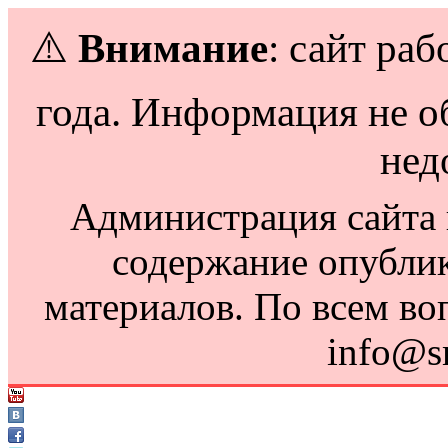
⚠️
Внимание
: сайт раб
года. Информация не о
нед
Администрация сайта н
содержание опубли
материалов. По всем во
info@s