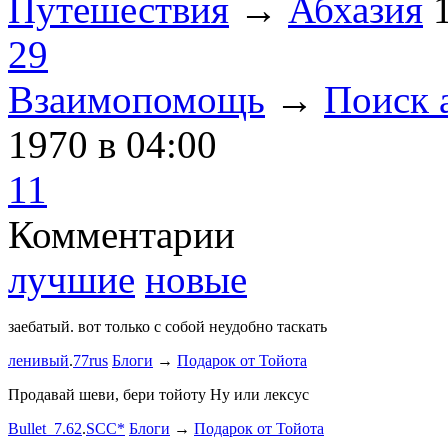
Путешествия
→
Абхазия
29
Взаимопомощь
→
Поиск 
1970
в 04:00
11
Комментарии
лучшие
новые
заебатый. вот только с собой неудобно таскать
Тест комме
ленивый
.
77rus
Блоги
→
Подарок от Тойота
ph
.
smotra
stage1 зап
Продавай шеви, бери тойоту Ну или лексус
mayvladik
Bullet_7.62
.
SCC*
Блоги
→
Подарок от Тойота
Ремзона