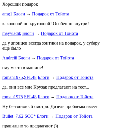
Хороший подарок
Ламповая 
amg1
Блоги
→
Подарок от Тойота
ProService
какооооой он крутоооой! Особенно внутри!
-V.I.P-
.
ee
Б
stage1 зап
mayvladik
Блоги
→
Подарок от Тойота
Годность
да у японцев всегда зонтики на подарок, у субару
еще было
ZURAB
.
7
Andreiii
Блоги
→
Подарок от Тойота
спасибо чт
мощная, ко
ему место в машине!
великоват
roman1975
.
SFL48
Блоги
→
Подарок от Тойота
ленивый
.
7
ProService
да, они все мне Крузак предлагают на тест...
Он уже пр
roman1975
.
SFL48
Блоги
→
Подарок от Тойота
Bullet_7.6
Ну бензиновый смотри. Дизель проблемы имеет
Дорогая К
Bullet_7.62
.
SCC*
Блоги
→
Подарок от Тойота
автобыдлу
имеем. Мы
правильно то предлагают )))