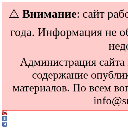
⚠️
Внимание
: сайт раб
года. Информация не о
нед
Администрация сайта н
содержание опубли
материалов. По всем во
info@s