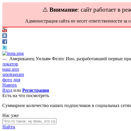
⚠️
Внимание
: сайт работает в р
Администрация сайта не несет ответственности за 
—
Американец Уильям Фелпс Ино, разработавший первые прав
локатор
наш апп
smotragram
фото дня
Наверх
Вход
или
Регистрация
Есть на что посмотреть
Суммарное количество наших подписчиков в социальных сетя
Нас уже
Найти