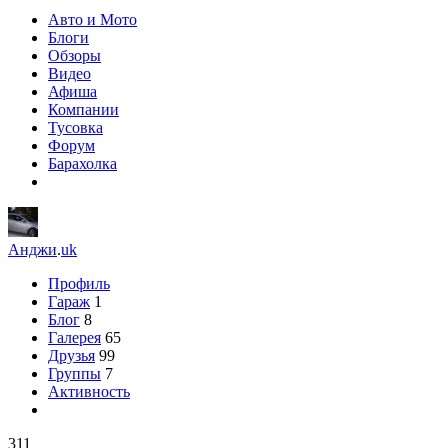
Авто и Мото
Блоги
Обзоры
Видео
Афиша
Компании
Тусовка
Форум
Барахолка
Анджи
.
uk
Профиль
Гараж
1
Блог
8
Галерея
65
Друзья
99
Группы
7
Активность
311