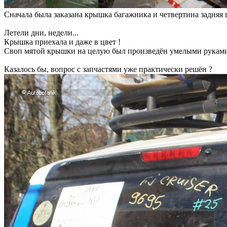
Сначала была заказана крышка багажника и четвертина задняя п
Летели дни, недели...
Крышка приехала и даже в цвет !
Своп мятой крышки на целую был произведён умелыми руками 
Казалось бы, вопрос с запчастями уже практически решён ?