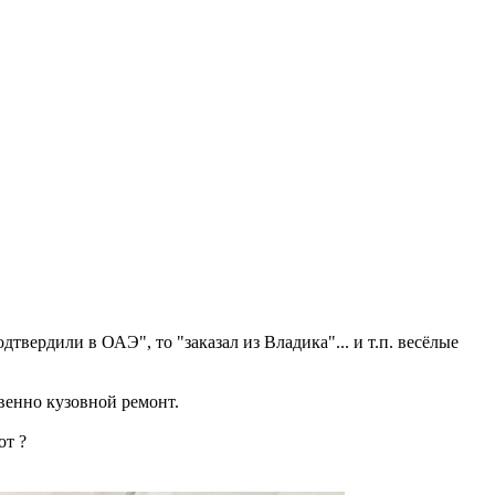
дтвердили в ОАЭ", то "заказал из Владика"... и т.п. весёлые
венно кузовной ремонт.
от ?