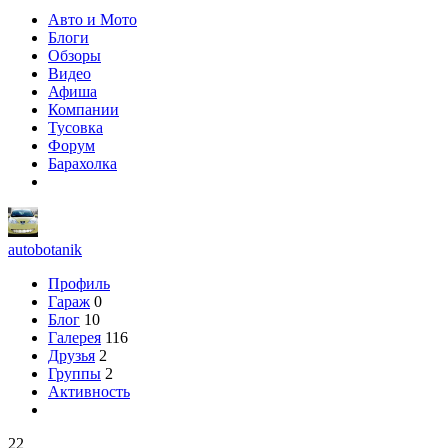
Авто и Мото
Блоги
Обзоры
Видео
Афиша
Компании
Тусовка
Форум
Барахолка
autobotanik
Профиль
Гараж
0
Блог
10
Галерея
116
Друзья
2
Группы
2
Активность
22