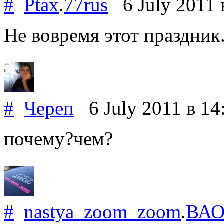
#
Ptax
.
77rus
6 July 2011
Не вовремя этот праздник.
#
Череп
6 July 2011
в 14
почему?чем?
#
nastya_zoom_zoom
.
ВА