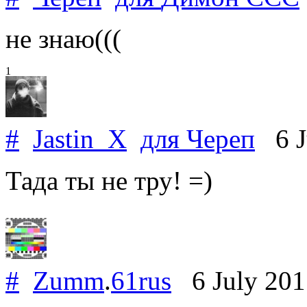
не знаю(((
1
#
Jastin_X
для
Череп
6 J
Тада ты не тру! =)
#
Zumm
.
61rus
6 July 20