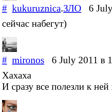
#
kukuruznica
.
ЗЛО
6 July
сейчас набегут)
#
mironos
6 July 2011
в 
Хахаха
И сразу все полезли к ней 