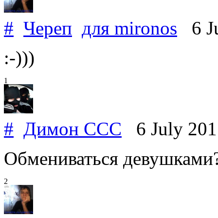
#
Череп
для
mironos
6 Ju
:-)))
1
#
Димон ССС
6 July 20
Обмениваться девушками? 
2