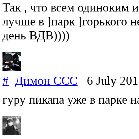
Так , что всем одиноким 
лучше в ]парк ]горького н
день ВДВ))))
#
Димон ССС
6 July 20
гуру пикапа уже в парке на