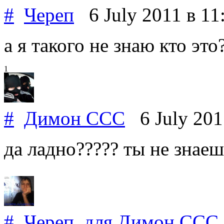
#
Череп
6 July 2011
в 11
а я такого не знаю кто это
1
#
Димон ССС
6 July 20
да ладно????? ты не знаеш
#
Череп
для
Димон ССС