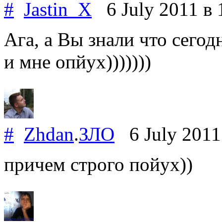
#
Jastin_X
6 July 2011
в 
Ага, а Вы знали что сего
и мне опйух)))))))
#
Zhdan
.
ЗЛО
6 July 201
причем строго пойух))