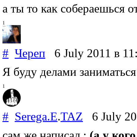
а ты то как собераешься о
1
#
Череп
6 July 2011
в 11
Я буду делами заниматься 
1
#
Serega.E
.
TAZ
6 July 2
сам же написал :
(а у кого