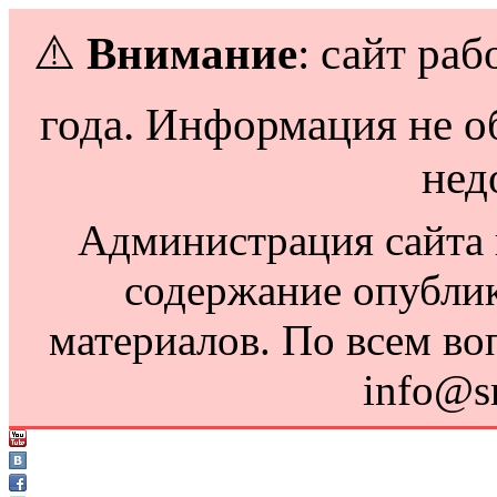
⚠️
Внимание
: сайт раб
года. Информация не о
нед
Администрация сайта н
содержание опубли
материалов. По всем во
info@s