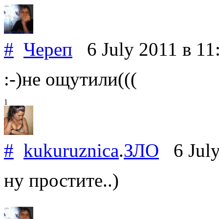
#
Череп
6 July 2011
в 11
:-)не ощутили(((
1
#
kukuruznica
.
ЗЛО
6 July
ну простите..)