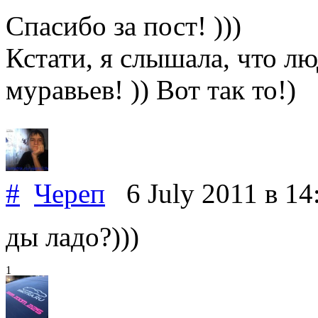
Спасибо за пост! )))
Кстати, я слышала, что л
муравьев! )) Вот так то!)
#
Череп
6 July 2011
в 14
ды ладо?)))
1