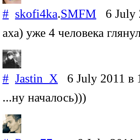
#
skofi4ka
.
SMFM
6 July
аха) уже 4 человека гляну
#
Jastin_X
6 July 2011
в 
...ну началось)))