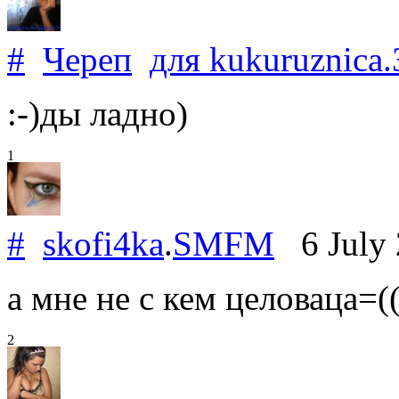
#
Череп
для
kukuruznica
.
:-)ды ладно)
1
#
skofi4ka
.
SMFM
6 July
а мне не с кем целоваца=((
2