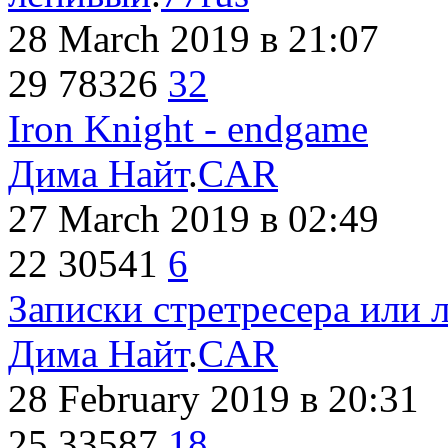
28 March 2019
в 21:07
29
78326
32
Iron Knight - endgame
Дима Найт
.
CAR
27 March 2019
в 02:49
22
30541
6
Записки стретресера или 
Дима Найт
.
CAR
28 February 2019
в 20:31
25
33587
18