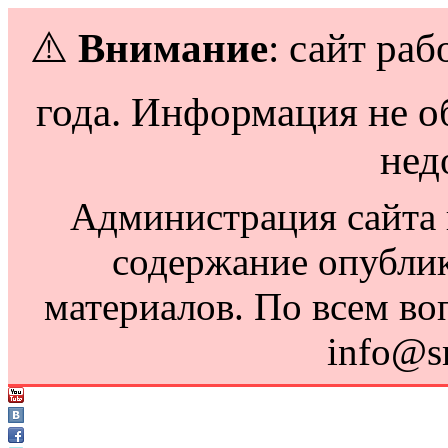
⚠️
Внимание
: сайт раб
года. Информация не о
нед
Администрация сайта н
содержание опубли
материалов. По всем во
info@s