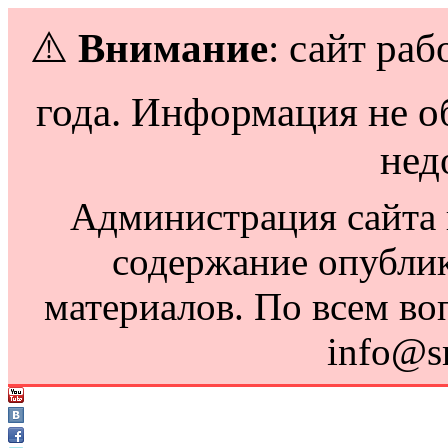
⚠️
Внимание
: сайт раб
года. Информация не о
нед
Администрация сайта н
содержание опубли
материалов. По всем во
info@s