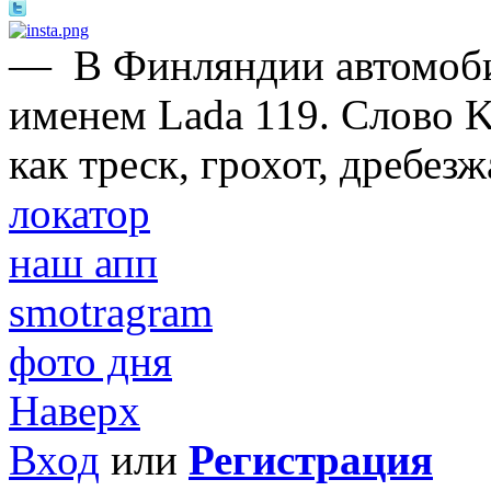
—
В Финляндии автомоби
именем Lada 119. Cлово K
как треск, грохот, дребезж
локатор
наш апп
smotragram
фото дня
Наверх
Вход
или
Регистрация