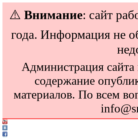
⚠️
Внимание
: сайт раб
года. Информация не о
нед
Администрация сайта н
содержание опубли
материалов. По всем во
info@s