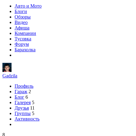
Авто и Мото
Блоги
Обзоры
Видео
Афиша
Компании
Тусовка
Форум
Барахолка
Gadzila
Профиль
Гараж
2
Блог
6
Галерея
5
Друзья
11
Группы
5
Активность
8