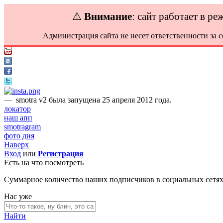
⚠️
Внимание
: сайт работает в р
Администрация сайта не несет ответственности за 
—
smotra v2 была запущена 25 апреля 2012 года.
локатор
наш апп
smotragram
фото дня
Наверх
Вход
или
Регистрация
Есть на что посмотреть
Суммарное количество наших подписчиков в социальных сетя
Нас уже
Найти