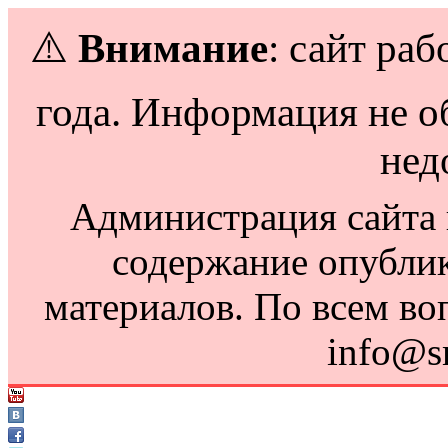
⚠️
Внимание
: сайт раб
года. Информация не о
нед
Администрация сайта н
содержание опубли
материалов. По всем во
info@s