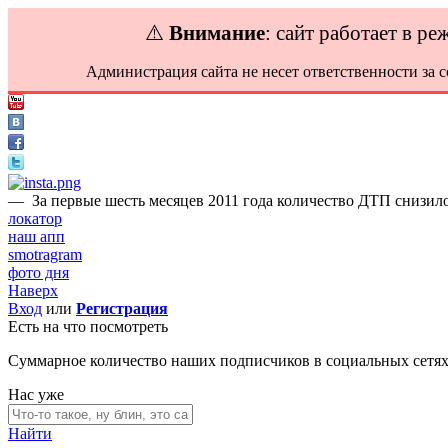
⚠️
Внимание
: сайт работает в р
Администрация сайта не несет ответственности за 
—
За первые шесть месяцев 2011 года количество ДТП снизил
локатор
наш апп
smotragram
фото дня
Наверх
Вход
или
Регистрация
Есть на что посмотреть
Суммарное количество наших подписчиков в социальных сетя
Нас уже
Найти