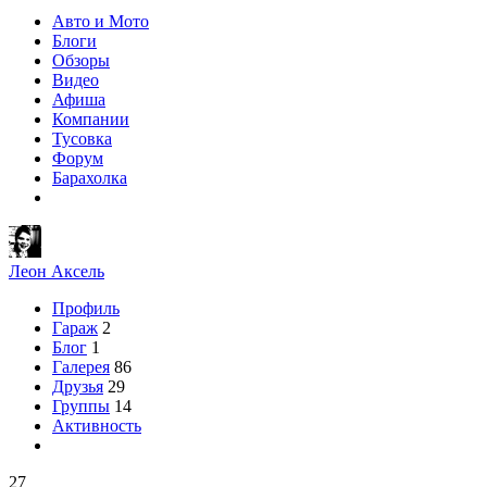
Авто и Мото
Блоги
Обзоры
Видео
Афиша
Компании
Тусовка
Форум
Барахолка
Леон Аксель
Профиль
Гараж
2
Блог
1
Галерея
86
Друзья
29
Группы
14
Активность
27