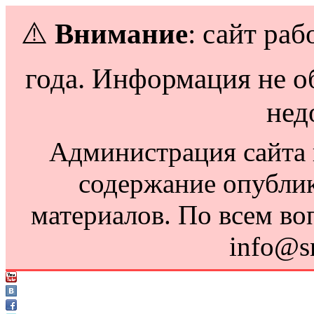
⚠️
Внимание
: сайт раб
года. Информация не о
нед
Администрация сайта н
содержание опубли
материалов. По всем во
info@s