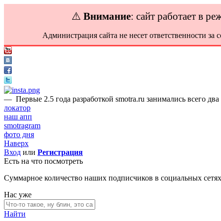
⚠️
Внимание
: сайт работает в р
Администрация сайта не несет ответственности за 
—
Первые 2.5 года разработкой smotra.ru занимались всего два
локатор
наш апп
smotragram
фото дня
Наверх
Вход
или
Регистрация
Есть на что посмотреть
Суммарное количество наших подписчиков в социальных сетя
Нас уже
Найти