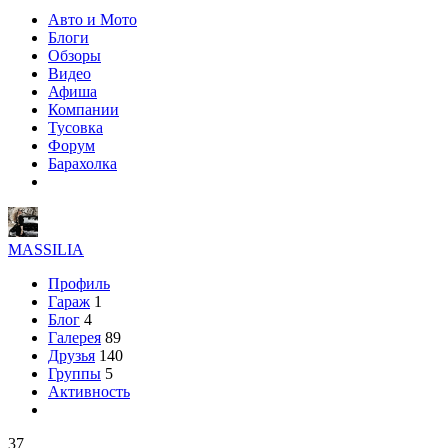
Авто и Мото
Блоги
Обзоры
Видео
Афиша
Компании
Тусовка
Форум
Барахолка
MASSILIA
Профиль
Гараж
1
Блог
4
Галерея
89
Друзья
140
Группы
5
Активность
37