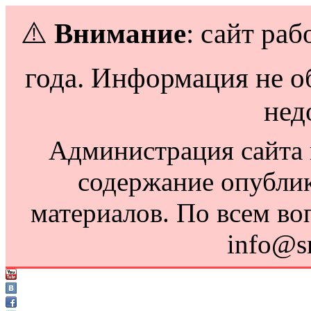
⚠️
Внимание
: сайт раб
года. Информация не о
нед
Администрация сайта н
содержание опубли
материалов. По всем во
info@s