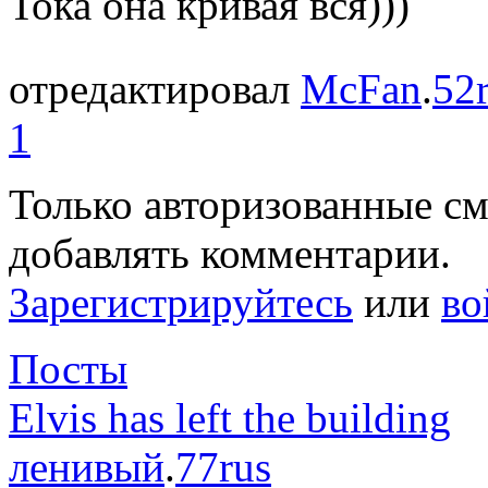
Тока она кривая вся)))
отредактировал
McFan
.
52
1
Только авторизованные с
добавлять комментарии.
Зарегистрируйтесь
или
во
Посты
Elvis has left the building
ленивый
.
77rus