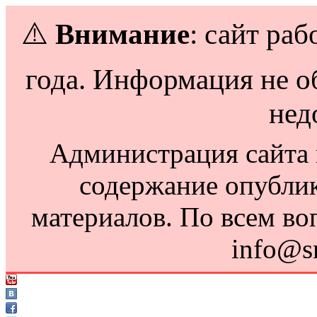
⚠️
Внимание
: сайт раб
года. Информация не о
нед
Администрация сайта н
содержание опубли
материалов. По всем во
info@s