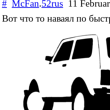
#
McFan
.
52rus
11 Februa
Вот что то наваял по быс