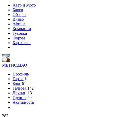
Авто и Мото
Блоги
Обзоры
Видео
Афиша
Компании
Тусовка
Форум
Барахолка
МЕТИС
.
ЦАО
Профиль
Гараж
1
Блог
61
Галерея
142
Друзья
113
Группы
50
Активность
282