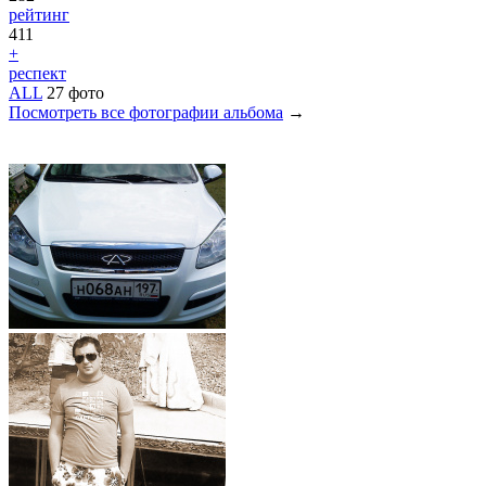
рейтинг
411
+
респект
ALL
27 фото
Посмотреть все фотографии альбома
→