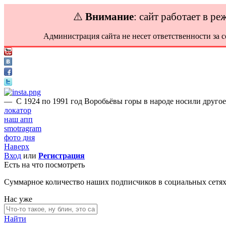
⚠️
Внимание
: сайт работает в р
Администрация сайта не несет ответственности за 
—
С 1924 по 1991 год Воробьёвы горы в народе носили друго
локатор
наш апп
smotragram
фото дня
Наверх
Вход
или
Регистрация
Есть на что посмотреть
Суммарное количество наших подписчиков в социальных сетя
Нас уже
Найти