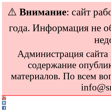
⚠️
Внимание
: сайт раб
года. Информация не о
нед
Администрация сайта н
содержание опубли
материалов. По всем во
info@s