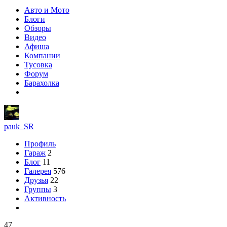
Авто и Мото
Блоги
Обзоры
Видео
Афиша
Компании
Тусовка
Форум
Барахолка
pauk_SR
Профиль
Гараж
2
Блог
11
Галерея
576
Друзья
22
Группы
3
Активность
47