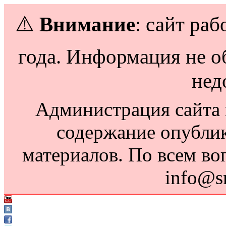
⚠️
Внимание
: сайт раб
года. Информация не о
нед
Администрация сайта н
содержание опубли
материалов. По всем во
info@s