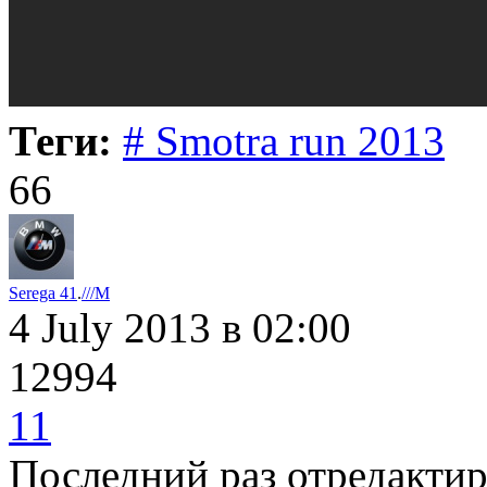
Теги:
# Smotra run 2013
66
Serega 41
.
///M
4 July 2013
в 02:00
12994
11
Последний раз отредакти