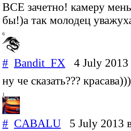
ВСЕ зачетно! камеру мен
бы!)а так молодец уважуха
6
#
Bandit_FX
4 July 201
ну че сказать??? красава)))
1
#
CABALU
5 July 2013