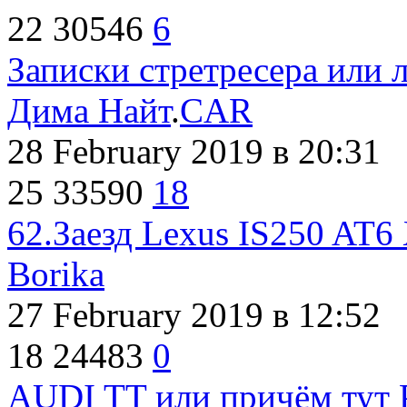
22
30546
6
Записки стретресера или 
Дима Найт
.
CAR
28 February 2019
в 20:31
25
33590
18
62.Заезд Lexus IS250 AT6
Borika
27 February 2019
в 12:52
18
24483
0
AUDI TT или причём тут P