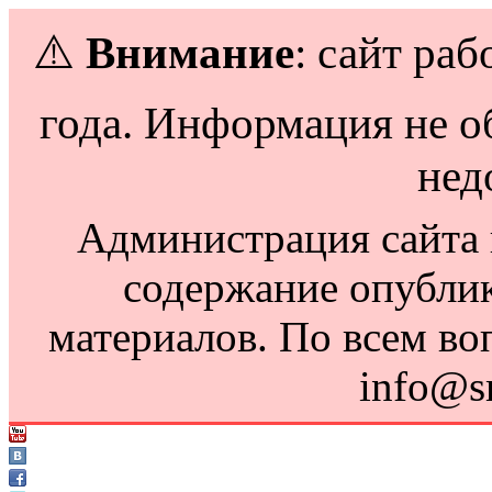
⚠️
Внимание
: сайт раб
года. Информация не о
нед
Администрация сайта н
содержание опубли
материалов. По всем во
info@s