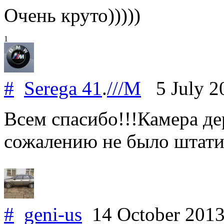
Очень круто)))))
1
#
Serega 41
.
///M
5 July 2
Всем спасибо!!!Камера де
сожалению не было штати
#
geni-us
14 October 201