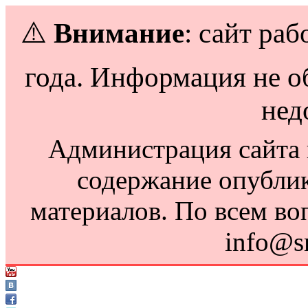
⚠️
Внимание
: сайт раб
года. Информация не о
нед
Администрация сайта н
содержание опубли
материалов. По всем во
info@s