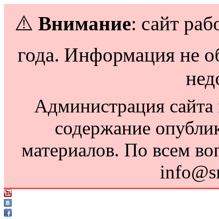
⚠️
Внимание
: сайт раб
года. Информация не о
нед
Администрация сайта н
содержание опубли
материалов. По всем во
info@s