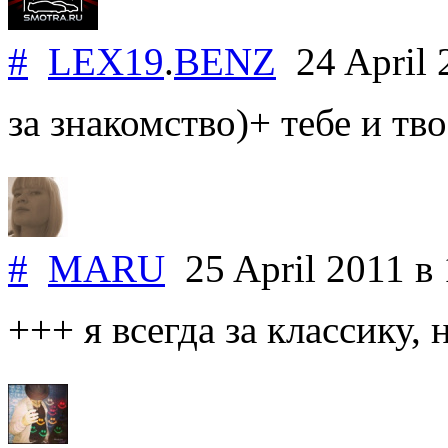
#
LEX19
.
BENZ
24 April
за знакомство)+ тебе и тв
#
MARU
25 April 2011
в
+++ я всегда за классику,