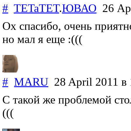
#
TETaTET
.
ЮВАО
26 Apr
Ох спасибо, очень приятн
но мал я еще :(((
#
MARU
28 April 2011
в
С такой же проблемой сто
(((