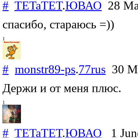
#
TETaTET
.
ЮВАО
28 Ma
спасибо, стараюсь =))
1
#
monstr89-ps
.
77rus
30 M
Держи и от меня плюс.
1
#
TETaTET
.
ЮВАО
1 Jun