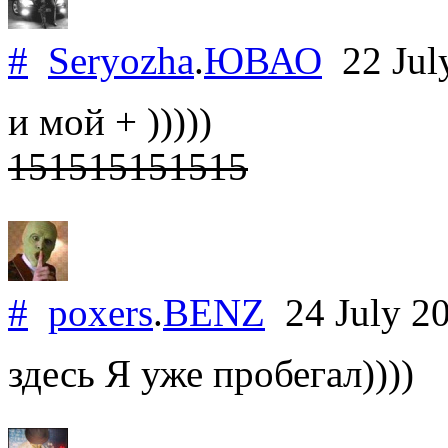
#
Seryozha
.
ЮВАО
22 Jul
и мой + )))))
151515151515
#
poxers
.
BENZ
24 July 2
здесь Я уже пробегал))))