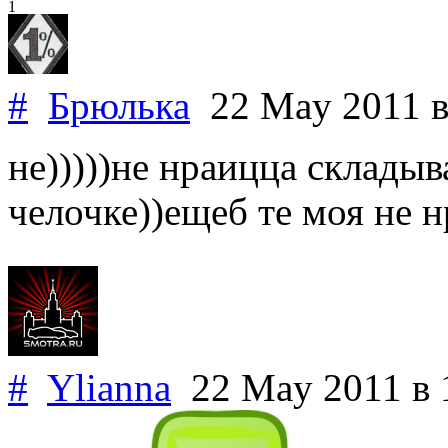
1
#
Брюлька
22 May 2011
в
не)))))не нраицца складыв
челочке))ещеб те моя не н
#
Ylianna
22 May 2011
в 