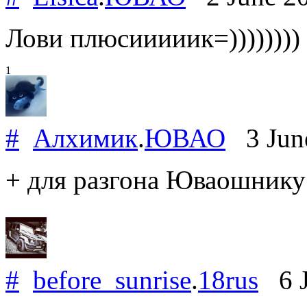
Лови плюсииииик=))))))))
1
#
Алхимик
.
ЮВАО
3 Jun
+ для разгона Юваошнику
#
before_sunrise
.
18rus
6 J