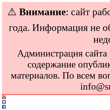
⚠️
Внимание
: сайт раб
года. Информация не о
нед
Администрация сайта н
содержание опубли
материалов. По всем во
info@s