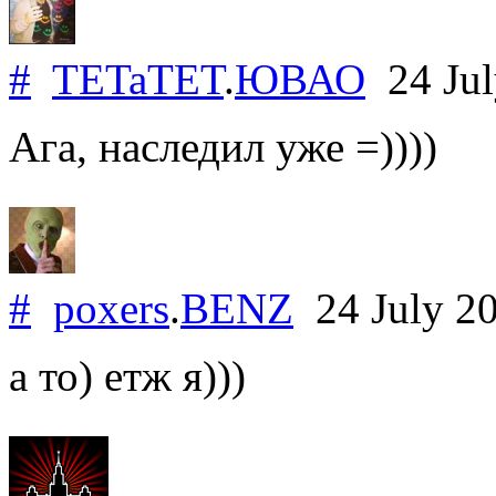
#
TETaTET
.
ЮВАО
24 Jul
Ага, наследил уже =))))
#
poxers
.
BENZ
24 July 2
а то) етж я)))