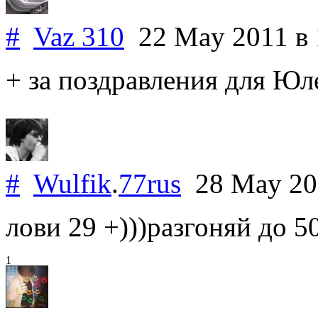
#
Vaz 310
22 May 2011
в
+ за поздравления для Юл
#
Wulfik
.
77rus
28 May 2
лови 29 +)))разгоняй до 50
1