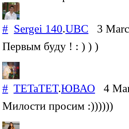
#
Sergei 140
.
UBC
3 Marc
Первым буду ! : ) ) )
#
TETaTET
.
ЮВАО
4 Mar
Милости просим :))))))