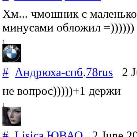
Хм... чмошник с маленькой
минусами обложил =))))))
1
#
Андрюха-спб
.
78rus
2 J
не вопрос)))))+1 держи
1
#
Lisica
.
ЮВАО
2 June 2