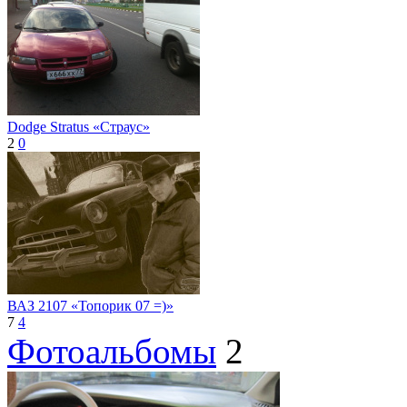
Dodge Stratus «Страус»
2
0
ВАЗ 2107 «Топорик 07 =)»
7
4
Фотоальбомы
2