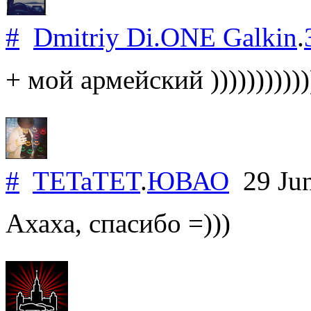
#
Dmitriy Di.ONE Galkin
.
+ мой армейский )))))))))))
#
TETaTET
.
ЮВАО
29 Ju
Ахаха, спасибо =)))