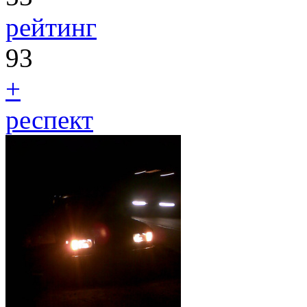
рейтинг
93
+
респект