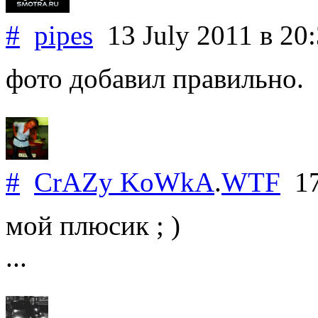
#
pipes
13 July 2011
в 20
фото добавил правильно.
#
CrAZy KoWkA
.
WTF
17
мой плюсик ; )
...