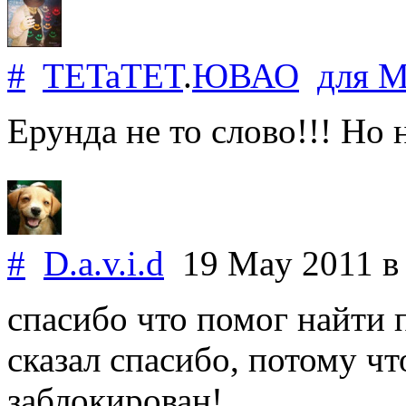
#
TETaTET
.
ЮВАО
для
M
Ерунда не то слово!!! Но н
#
D.a.v.i.d
19 May 2011
в
спасибо что помог найти 
сказал спасибо, потому чт
заблокирован!