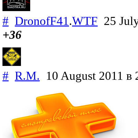
#
DronofF41
.
WTF
25 Jul
+36
#
R.M.
10 August 2011
в 