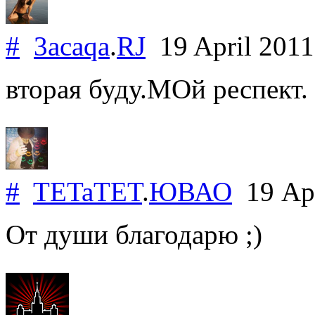
#
3acaqa
.
RJ
19 April 201
вторая буду.МОй респект.
#
TETaTET
.
ЮВАО
19 Apr
От души благодарю ;)