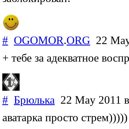
#
OGOMOR
.
ORG
22 May
+ тебе за адекватное восп
#
Брюлька
22 May 2011
в
аватарка просто стрем)))))