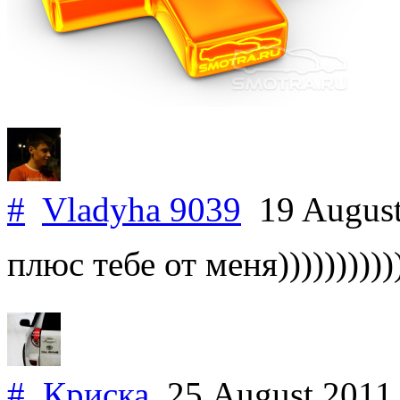
#
Vladyha 9039
19 Augus
плюс тебе от меня))))))))))
#
Криска
25 August 201