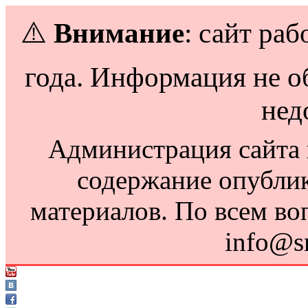
⚠️
Внимание
: сайт раб
года. Информация не о
нед
Администрация сайта н
содержание опубли
материалов. По всем во
info@s