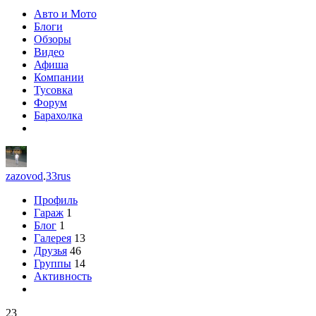
Авто и Мото
Блоги
Обзоры
Видео
Афиша
Компании
Тусовка
Форум
Барахолка
zazovod
.
33rus
Профиль
Гараж
1
Блог
1
Галерея
13
Друзья
46
Группы
14
Активность
23