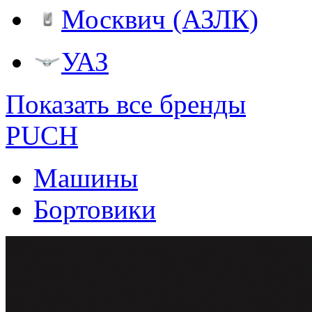
Москвич (АЗЛК)
УАЗ
Показать все бренды
PUCH
Машины
Бортовики