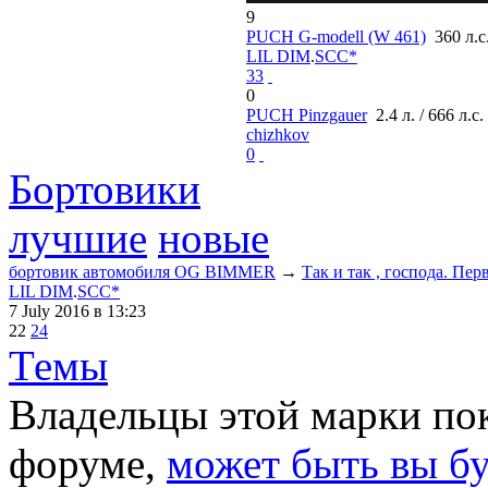
9
PUCH G-modell (W 461)
360 л.с
LIL DIM
.
SCC*
33
0
PUCH Pinzgauer
2.4 л. / 666 л.с.
chizhkov
0
Бортовики
лучшие
новые
бортовик автомобиля OG BIMMER
→
Так и так , господа. Пе
LIL DIM
.
SCC*
7 July 2016
в 13:23
22
24
Темы
Владельцы этой марки пок
форуме,
может быть вы б