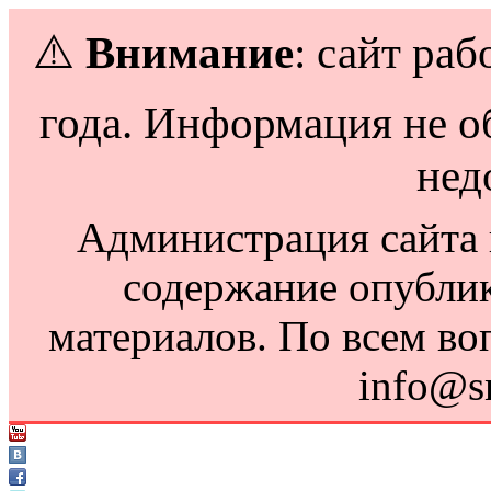
⚠️
Внимание
: сайт раб
года. Информация не о
нед
Администрация сайта н
содержание опубли
материалов. По всем во
info@s