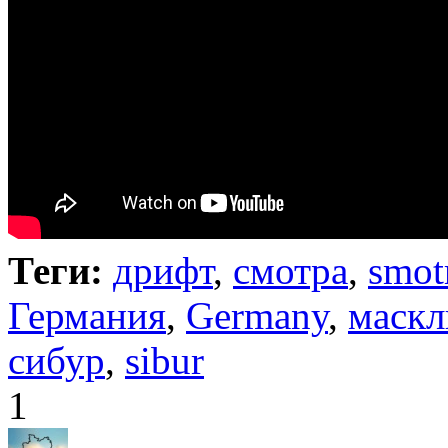
Теги:
дрифт
,
смотра
,
smot
Германия
,
Germany
,
маскл
сибур
,
sibur
1