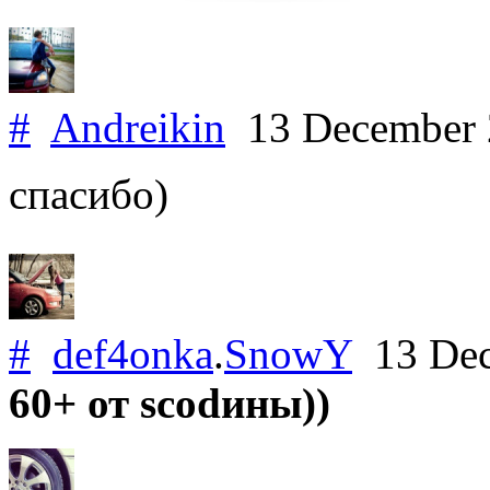
#
Andreikin
13 December
спасибо)
#
def4onka
.
SnowY
13 Dec
60+ от scodины))