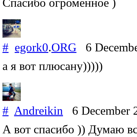
Спасибо огроменное )
#
egork0
.
ORG
6 Decembe
а я вот плюсану)))))
#
Andreikin
6 December 
А вот спасибо )) Думаю в