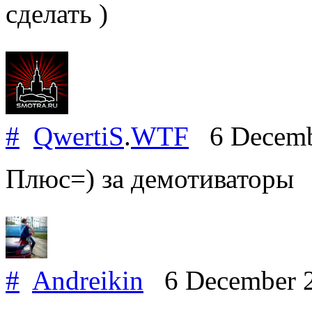
сделать )
#
QwertiS
.
WTF
6 Decemb
Плюс=) за демотиваторы
#
Andreikin
6 December 