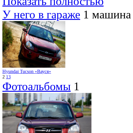
Показать полностью
У него в гараже
1 машина
Hyundai Tucson «Вауся»
2
13
Фотоальбомы
1