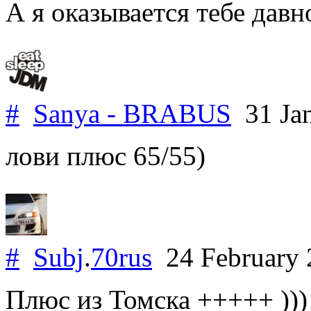
А я оказывается тебе дав
#
Sanya - BRABUS
31 Ja
лови плюс 65/55)
#
Subj
.
70rus
24 February
Плюс из Томска +++++ )))