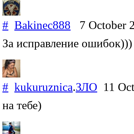
#
Bakinec888
7 October 
За исправление ошибок)))
#
kukuruznica
.
ЗЛО
11 Oct
на тебе)