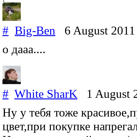
1
#
Big-Ben
6 August 201
о дааа....
#
White SharK
1 August 
Ну у тебя тоже красивое,
цвет,при покупке напрега