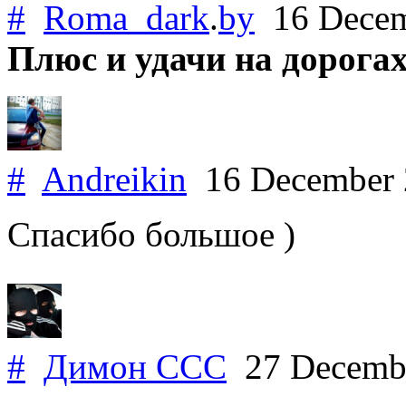
#
Roma_dark
.
by
16 Decem
Плюс и удачи на дорогах
#
Andreikin
16 December
Спасибо большое )
#
Димон ССС
27 Decemb