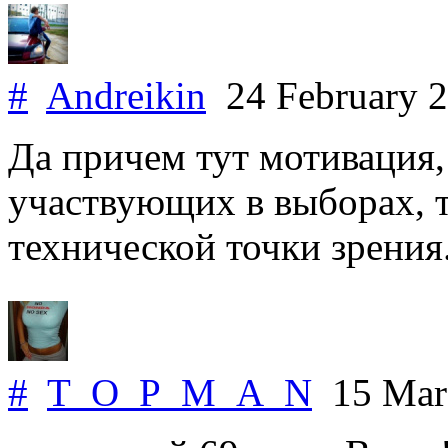
#
Andreikin
24 February 
Да причем тут мотивация,
участвующих в выборах, т
технической точки зрения
#
T_O_P_M_A_N
15 Mar