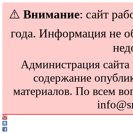
⚠️
Внимание
: сайт раб
года. Информация не о
нед
Администрация сайта н
содержание опубли
материалов. По всем во
info@s