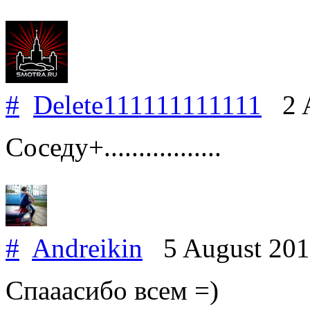
#
Delete111111111111
2 A
Cоседу+.................
#
Andreikin
5 August 20
Спааасибо всем =)