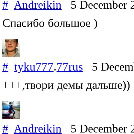
#
Andreikin
5 December 
Спасибо большое )
#
tyku777
.
77rus
5 Decemb
+++,твори демы дальше))
#
Andreikin
5 December 