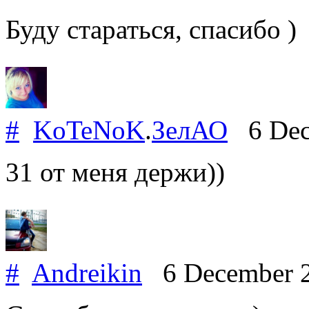
Буду стараться, спасибо )
#
KoTeNoK
.
ЗелАО
6 Dec
31 от меня держи))
#
Andreikin
6 December 