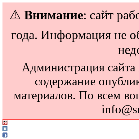
⚠️
Внимание
: сайт раб
года. Информация не о
нед
Администрация сайта н
содержание опубли
материалов. По всем во
info@s