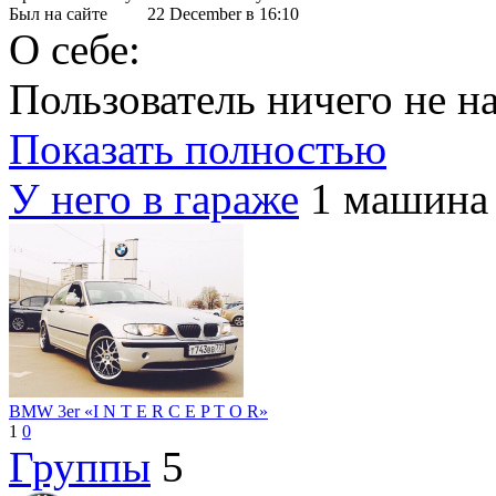
Был на сайте
22 December в 16:10
О себе:
Пользователь ничего не на
Показать полностью
У него в гараже
1 машина
BMW 3er «I N T E R C E P T O R»
1
0
Группы
5