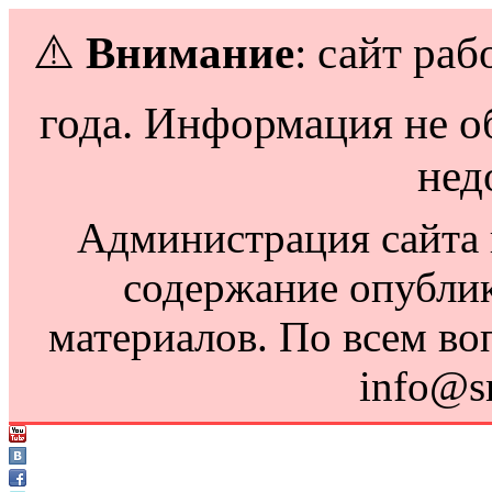
⚠️
Внимание
: сайт раб
года. Информация не о
нед
Администрация сайта н
содержание опубли
материалов. По всем во
info@s