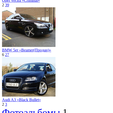
Opel Vectra «Criminal»
2
39
BMW 5er «Beamer(Продан)»
6
27
Audi A3 «Black Bullet»
2
3
Фотоальбомы
1