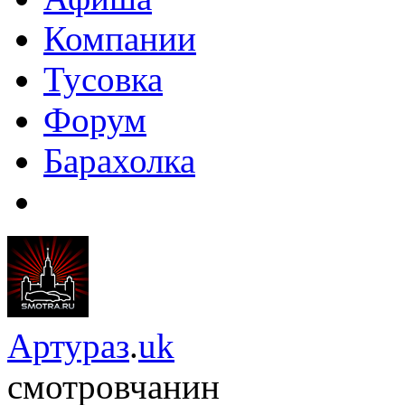
Компании
Тусовка
Форум
Барахолка
Артураз
.
uk
смотровчанин