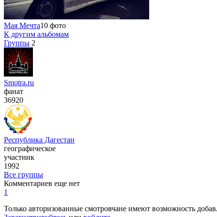
Мая Мечта
10 фото
К другим альбомам
Группы
2
Smotra.ru
фанат
36920
Республика Дагестан
географическое
участник
1992
Все группы
Комментариев еще нет
1
Только авторизованные смотровчане имеют возможность добав