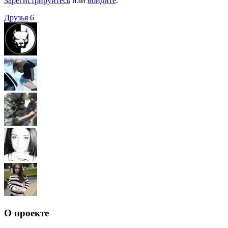
Зарегистрируйтесь
или
войдите
.
Друзья
6
О проекте