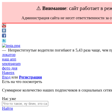
⚠️
Внимание
: сайт работает в р
Администрация сайта не несет ответственности за 
—
Непристегнутые водители погибают в 5,43 раза чаще, чем п
локатор
наш апп
smotragram
фото дня
Наверх
Вход
или
Регистрация
Есть на что посмотреть
Суммарное количество наших подписчиков в социальных сетя
Нас уже
Найти