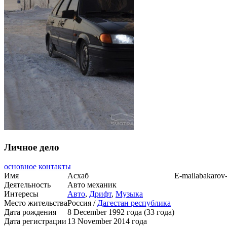
Личное дело
основное
контакты
Имя
Асхаб
E-mail
abakarov
Деятельность
Авто механик
Интересы
Авто
,
Дрифт
,
Музыка
Место жительства
Россия /
Дагестан республика
Дата рождения
8 December 1992 года (33 года)
Дата регистрации
13 November 2014 года