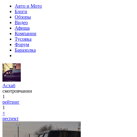
Авто и Мото
Блоги
Обзоры
Видео
Афиша
Компании
Тусовка
Форум
Барахолка
Асхаб
смотровчанин
1
рейтинг
1
+
респект