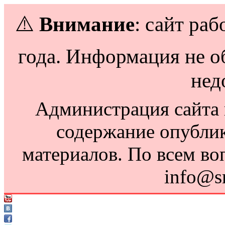
⚠️
Внимание
: сайт раб
года. Информация не о
нед
Администрация сайта н
содержание опубли
материалов. По всем во
info@s