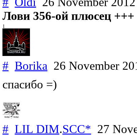
#
Oldi
26 November 201
Лови 356-ой плюсец +++
1
#
Borika
26 November 2
спасибо =)
#
LIL DIM
.
SCC*
27 Nove