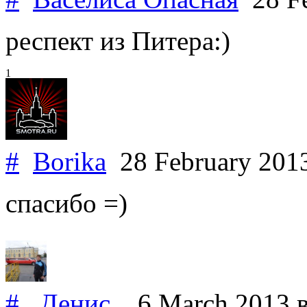
респект из Питера:)
1
#
Borika
28 February 201
спасибо =)
#
.Денис.
6 March 2013