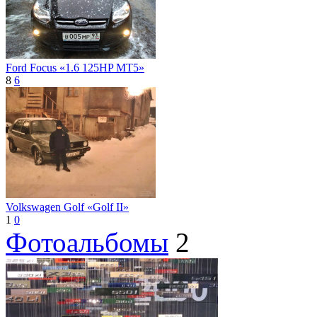
Ford Focus «1.6 125HP MT5»
8
6
Volkswagen Golf «Golf II»
1
0
Фотоальбомы
2