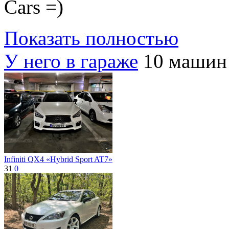
Cars =)
Показать полностью
У него в гараже
10 машин
Infiniti QX4 «Hybrid Sport AT7»
31
0