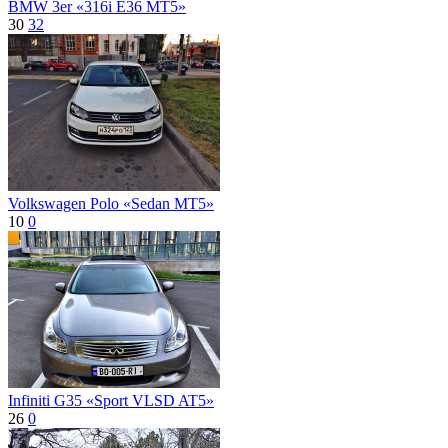
BMW 3er «316i E36 MT5»
30
32
Volkswagen Polo «Sedan MT5»
10
0
Infiniti G35 «Sport VLSD AT5»
26
0