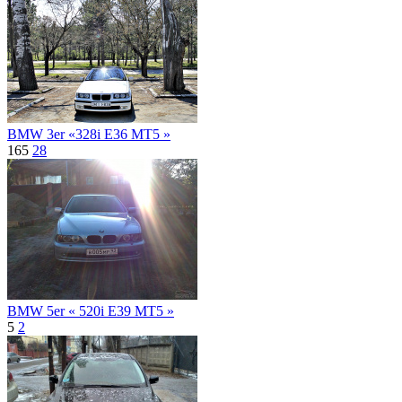
BMW 3er «328i E36 MT5 »
165
28
BMW 5er « 520i E39 MT5 »
5
2