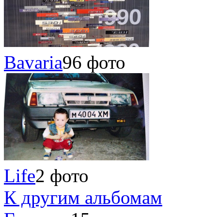
Bavaria
96 фото
Life
2 фото
К другим альбомам