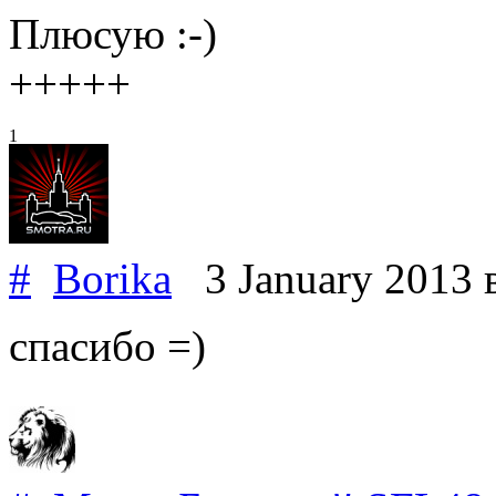
Плюсую :-)
+++++
1
#
Borika
3 January 2013
спасибо =)