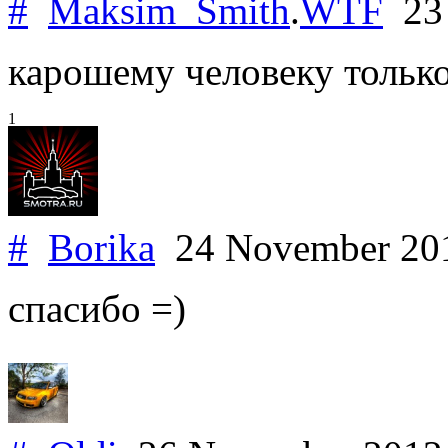
#
Maksim_Smith
.
WTF
23 
карошему человеку тольк
1
#
Borika
24 November 2
спасибо =)