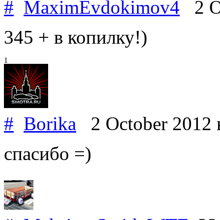
#
MaximEvdokimov4
2 Oc
345 + в копилку!)
1
#
Borika
2 October 2012
спасибо =)