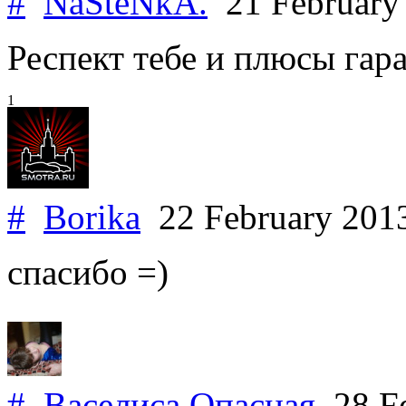
#
NaSteNkA.
21 February
Респект тебе и плюсы гара
1
#
Borika
22 February 201
спасибо =)
#
Васелиса Опасная
28 Fe