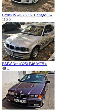
Lexus IS «IS250 AT6 Stage1+»
110
0
BMW 3er «325i E46 MT5 »
48
1