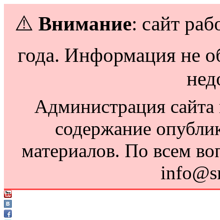
⚠️
Внимание
: сайт раб
года. Информация не о
нед
Администрация сайта н
содержание опубли
материалов. По всем во
info@s