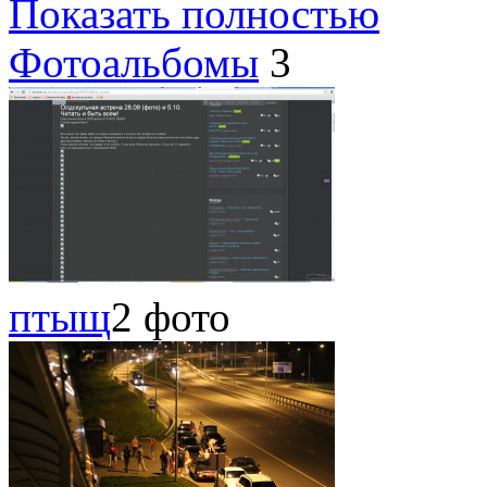
Показать полностью
Фотоальбомы
3
птыщ
2 фото