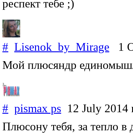
респект тебе ;)
#
Lisenok_by_Mirage
1 O
Мой плюсяндр единомышле
#
pismax ps
12 July 2014
Плюсону тебя, за тепло в 