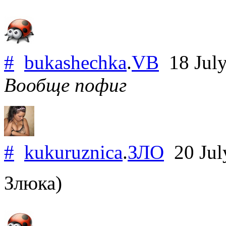
#
bukashechka
.
VB
18 Jul
Вообще пофиг
#
kukuruznica
.
ЗЛО
20 Jul
Злюка)