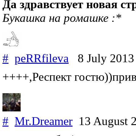
Да здравствует новая ст
Букашка на ромашке :*
#
peRRfileva
8 July 201
++++,Респект гостю))прив
#
Mr.Dreamer
13 August 