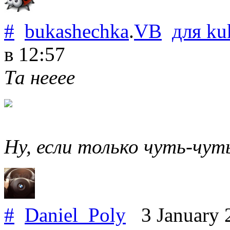
#
bukashechka
.
VB
для
ku
в 12:57
Та нееее
Ну, если только чуть-чут
#
Daniel_Poly
3 January 