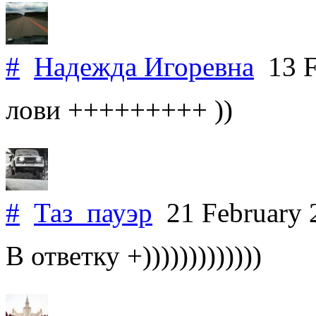
#
Надежда Игоревна
13 F
лови +++++++++ ))
#
Таз_пауэр
21 February
В ответку +)))))))))))))