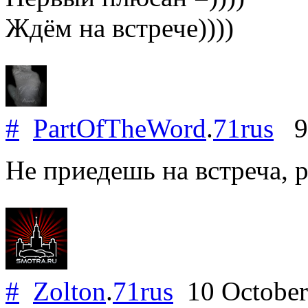
Ждём на встрече))))
#
PartOfTheWord
.
71rus
9 
Не приедешь на встреча, 
#
Zolton
.
71rus
10 Octobe