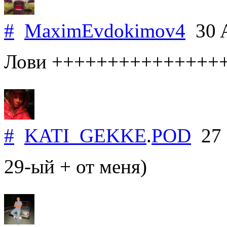
#
MaximEvdokimov4
30 A
Лови +++++++++++++++
#
KATI_GEKKE
.
POD
27 
29-ый + от меня)