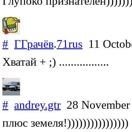
Глупоко признателен)))))))))
#
ГГрачёв
.
71rus
11 Octob
Хватай + ;) .................
#
andrey.gtr
28 November
плюс земеля!))))))))))))))))