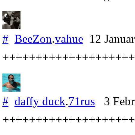
#
BeeZon
.
vahue
12 Janua
++++++++++++++++++++
#
daffy duck
.
71rus
3 Febr
++++++++++++++++++++