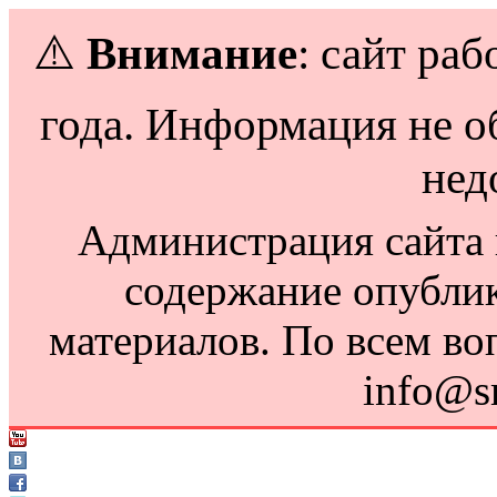
⚠️
Внимание
: сайт раб
года. Информация не о
нед
Администрация сайта н
содержание опубли
материалов. По всем во
info@s