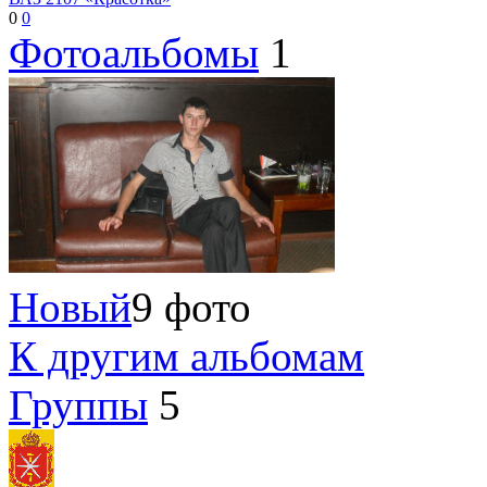
0
0
Фотоальбомы
1
Новый
9 фото
К другим альбомам
Группы
5