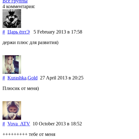
Все группы
4 комментария:
#
Царь ёптЭ
5 February 2013
в 17:58
держи плюс для развития)
#
Kurashka
.
Gold
27 April 2013
в 20:25
Плюсик от меня)
#
Vova_ATV
10 October 2013
в 18:52
+++++++++ тебе от меня