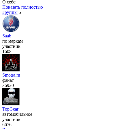
О себе:
Показать полностью
Группы
5
Saab
по маркам
участник
1608
Smotra.ru
фанат
36920
TopGear
автомобильное
участник
6676